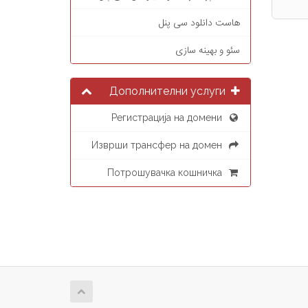
هاست دانلود سی پنل
سئو و بهینه سازی
Дополнителни услуги
Регистрација на домени
Изврши трансфер на домен
Потрошувачка кошничка