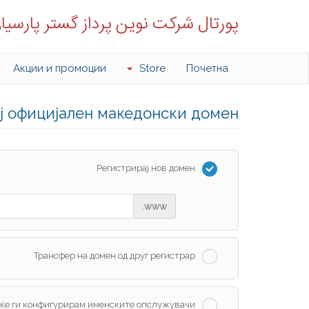
پورتال شرکت نوین پرداز گستر پارسیا
Акции и промоции
Store
Почетна
ој официјален македонски домен
Регистрирај нов домен
www.
Трансфер на домен од друг регистрар
 ќе ги конфигурирам именските опслужувачи