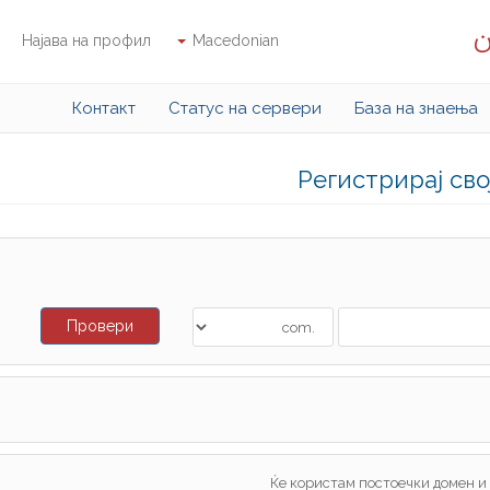
ن
Најава на профил
Macedonian
Контакт
Статус на сервери
База на знаења
Регистрирај св
Провери
Ќе користам постоечки домен и