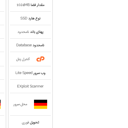
مقدار فضا
1024MB
نوع هارد
SSD
پهنای باند
نامحدود
نامحدود
Database
کنترل پنل
وب سرور
Lite Speed
EXploit Scanner
محل سرور
تحویل
فوری