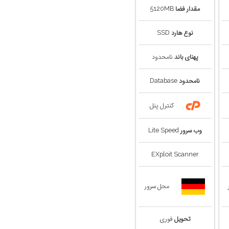
مقدار فضا
5120MB
نوع هارد
SSD
پهنای باند
نامحدود
نامحدود
Database
کنترل پنل
وب سرور
Lite Speed
EXploit Scanner
محل سرور
تحویل
فوری