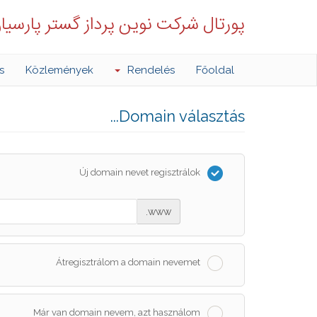
پورتال شرکت نوین پرداز گستر پارسیا
s
Közlemények
Rendelés
Főoldal
Domain választás...
Új domain nevet regisztrálok
www.
Átregisztrálom a domain nevemet
Már van domain nevem, azt használom