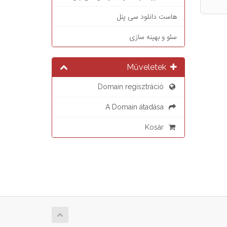
هاست دانلود سی پنل
سئو و بهینه سازی
Műveletek
Domain regisztráció
A Domain átadása
Kosár