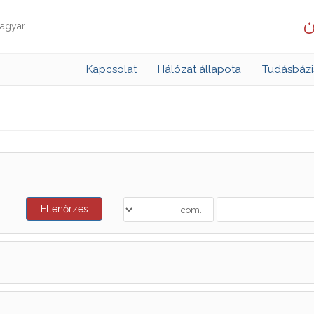
ن
agyar
Kapcsolat
Hálózat állapota
Tudásbázi
Ellenőrzés