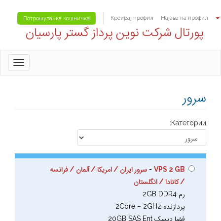
Креирај профил
Најава на профил
Потрошувачка кошничка
پورتال شرکت نوین پرداز گستر پارسیان
oggle
gation
سرور
Категории:
VPS 2 GB
-
سرور ایران / امریکا / آلمان / فرانسه
/ کانادا / انگلستان
رم 2GB DDR4
پردازنده 2Core – 2GHz
فضا دیسک 20GB SAS Ent