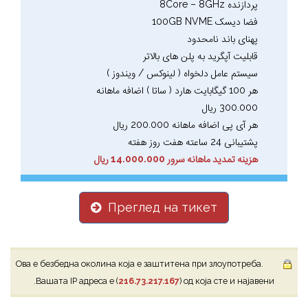
پردازنده 8Core – 8GHz
فضا دیسک 100GB NVME
پهنای باند نامحدود
قابلیت آپگرید به پلن های بالاتر
سیستم عامل دلخواه ( لینوکس / ویندوز )
هر 100 گیگابایت هارد ( ساتا ) اضافه ماهانه
300.000 ریال
هر آی پی اضافه ماهانه 200.000 ریال
پشتیبانی 24 ساعته هفت روز هفته
هزینه تمدید ماهانه سرور 14.000.000 ریال
Преглед на тикет
Ова е безбедна околина која е заштитена при злоупотреба.
Вашата IP адреса е (
216.73.217.167
) од која сте и најавени.