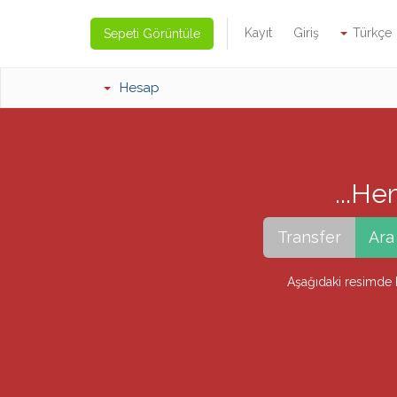
Kayıt
Giriş
Türkçe
Sepeti Görüntüle
Hesap
Heme
Aşağıdaki resimde b