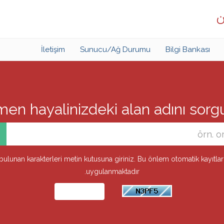
ن
İletişim
Sunucu/Ağ Durumu
Bilgi Bankası
n hayalinizdeki alan adını sorgula
ulunan karakterleri metin kutusuna giriniz. Bu önlem otomatik kayıtl
uygulanmaktadır.