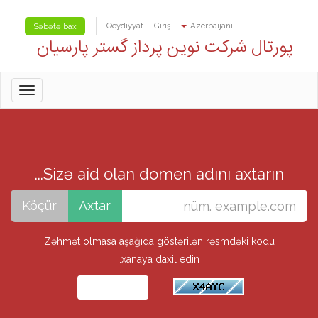
Qeydiyyat
Giriş
Azerbaijani
Səbətə bax
پورتال شرکت نوین پرداز گستر پارسیان
oggle
gation
Sizə aid olan domen adını axtarın...
Zəhmət olmasa aşağıda göstərilən rəsmdəki kodu
xanaya daxil edin.