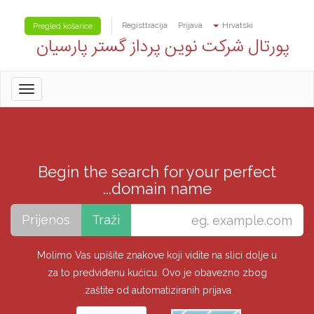
Registtracija
Prijava
Hrvatski
Pregled košarice
پورتال شرکت نوین پرداز گستر پارسیان
oggle
gation
Begin the search for your perfect
domain name...
Molimo Vas upišite znakove koji vidite na slici dolje u
za to predviđenu kućicu. Ovo je obavezno zbog
zaštite od automatiziranih prijava.